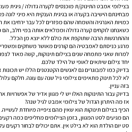
בצילומי אמבט התינוק/ת מוכנסים לקערה גדולה / גיגית מע
מבחינתם הישיבה בקערה או בגיגית הענקית היא מיני לונה פא
כמויות האנרגיה והשמחה שהם מפזרים לכל עבר ירחיבו את חד
כשאנחנו לוקחים קערה גדולה וממלאים אותה במי חלב, הם מ
וההתרגשות הרבה שתוקפת את כולם ללא יוצא מן הכלל.
מרגע כניסתם לאמבטיה הם קורנים מאושר משחקים ומשפריצי
למרות שאני מתמחה שנים בצילום תינוקות, קשה מאוד לצפות
יחד צילום שיתאים לאופי של הילד שלכם.
בדיוק כמו למבוגרים גם לאנשים הקטנטנים הללו יש תכונות א
לא לכל תינוק מתאימים צילומי גיל שנה עם עוגה. חלקם עלו
בזה עניין.
בדיוק עבור התינוקות האלו יש לי מגוון אדיר של אפשרויות אח
אז מה היתרון הגדול של צילומי אמבט לגיל שנה?
הכיף בצילום תינוקות הוא שאין מהם ציפייה מיוחדת לעשייה.
הם מגיעים לסט המגוון, בזמן הצילומים מחליפים כמה רקעים ו
סט יום הולדת הוא לא בילט אין. אתם יכולים לבחור רקעים על