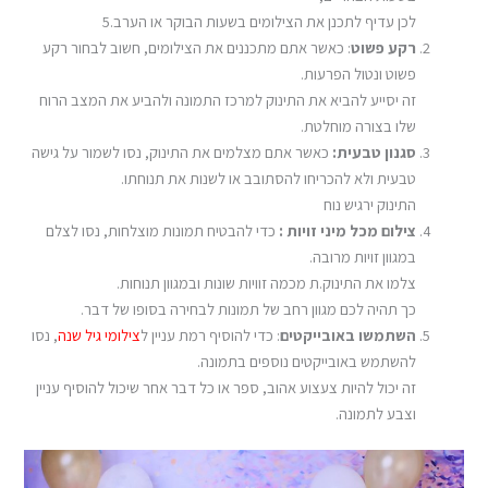
לכן עדיף לתכנן את הצילומים בשעות הבוקר או הערב.5
רקע פשוט
: כאשר אתם מתכננים את הצילומים, חשוב לבחור רקע
פשוט ונטול הפרעות.
זה יסייע להביא את התינוק למרכז התמונה ולהביע את המצב הרוח
שלו בצורה מוחלטת.
סגנון טבעית:
כאשר אתם מצלמים את התינוק, נסו לשמור על גישה
טבעית ולא להכריחו להסתובב או לשנות את תנוחתו.
התינוק ירגיש נוח
צילום מכל מיני זויות :
כדי להבטיח תמונות מוצלחות, נסו לצלם
במגוון זויות מרובה.
צלמו את התינוק.ת מכמה זוויות שונות ובמגוון תנוחות.
כך תהיה לכם מגוון רחב של תמונות לבחירה בסופו של דבר.
השתמשו באובייקטים
: כדי להוסיף רמת עניין ל
צילומי גיל שנה
, נסו
להשתמש באובייקטים נוספים בתמונה.
זה יכול להיות צעצוע אהוב, ספר או כל דבר אחר שיכול להוסיף עניין
וצבע לתמונה.