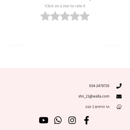
Click on a star to rate it!
→
הפוסט הקודם
הפוסט הבא
←
054-2478730
shri_21@walla.com
הר הזיתים 1 יבנה
Y
W
I
F
o
h
n
a