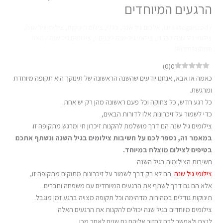
הרגעים המיוחדים
/
Uncategorized
,
אלבום גיל שנה
,
כללי
,
צילום תינוקות
,
צילומי גיל שנה
,
צילומי גיל שנה לבנות
,
צילומי גיל שנה לבנים \
,
צילומים גיל שנה
/ מאת
shimritadmin
)
0
(
0
כאמה או אבא, אנחנו יודעים שהשנה הראשונה של תינוקך היא תקופה מיוחדת
ומרגשת.
כל רגע חדש, כל צחוקה וכל פעם ראשונה מהן רק יש אחת.
כדי לשמור על זיכרונות אלו לדורות הבאים,
צילומים גיל שנה הם דרך מושלמת להקנות זיכרון חי ומרגש מתקופה זו.
במאמר זה, נספר לכם על חשיבות צילומים בגיל השנה ונשתף אתכם
בטיפים לצילום מוצלח במיוחד.
חשיבות הצילומים בגיל השנה
צילומי גיל שנה
הם לא רק דרך לשמור על זיכרונות מתוקים מתקופה זו,
אלא הם גם דרך לשתף את הרגעים המיוחדים עם משפחה וחברים.
תינוקות גודלים במהירות מדהימה וכל תקופה מצויה ברגע זמן מוגבל.
צילומים מיוחדים בגיל שנה יכולים להקנות את הרגעים האלה
לנצח ולאפשר לכם לחזור אליהם גם שנים לאחר מכן.