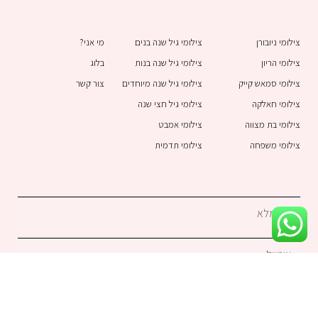
u
a
s
c
t
t
t
e
צילומי ניובורן
צילומי גיל שנה בנים
מי אני?
u
s
a
b
צילומי הריון
צילומי גיל שנה בנות
בלוג
b
a
g
o
צילומי סמאש קייק
צילומי גיל שנה מיוחדים
צור קשר
e
p
r
o
צילומי חאלקה
צילומי גיל חצי שנה
p
a
k
צילומי בת מצווה
צילומי אמבט
m
-
צילומי משפחה
צילומי תדמית
f
שם
מלא
אימייל
טלפון