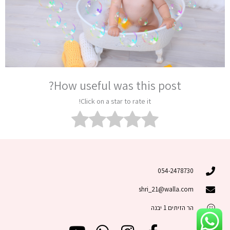
How useful was this post?
Click on a star to rate it!
054-2478730
shri_21@walla.com
הר הזיתים 1 יבנה