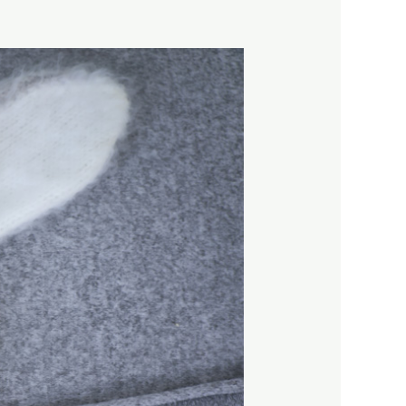
צילומי
ניו
בורן
מרהיבים