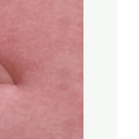
בורן
לתינוק