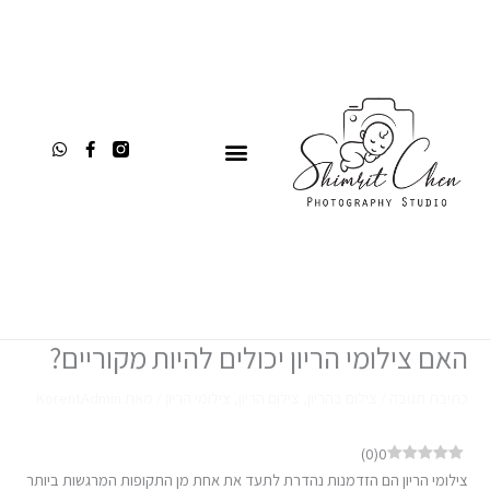
ילוג
תוכן
תפריט
W
F
h
a
a
c
t
e
s
b
a
o
p
o
p
k
-
f
דף הבית
צילומי הריון
האם צילומי הריון יכולים להיות מקוריים?
האם צילומי הריון יכולים להיות מקוריים?
כתיבת תגובה
/
צילום בהריון
,
צילום הריון
,
צילומי הריון
/ מאת
KorentAdmin
)
0
(
0
צילומי הריון הם הזדמנות נהדרת לתעד את אחת מן התקופות המרגשות ביותר