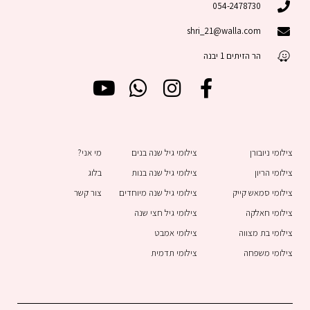
054-2478730
shri_21@walla.com
הר הזיתים 1 יבנה
Y
W
I
F
o
h
n
a
u
a
s
c
t
t
t
e
צילומי ניובורן
צילומי גיל שנה בנים
מי אני?
u
s
a
b
צילומי הריון
צילומי גיל שנה בנות
בלוג
b
a
g
o
צילומי סמאש קייק
צילומי גיל שנה מיוחדים
צור קשר
e
p
r
o
צילומי חאלקה
צילומי גיל חצי שנה
p
a
k
צילומי בת מצווה
צילומי אמבט
m
-
צילומי משפחה
צילומי תדמית
f