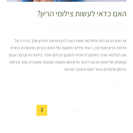
האם כדאי לעשות צילומי הריון?
כתיבת תגובה
/
Uncategorized
,
כללי
,
צילום בהריון
,
צילום הריון
,
צילומי
הריון
,
תמונות בהריון
,
תמונות הריון
/
KorentAdmin
אז הגיע הרגע הזה והחלטת שאת רוצה להנציח את ההריון שלך ביררת על
צלמת הריון מומלצת, ראית מיליוני תמונות של נשים בהריון באינטרנט בחרת
את הצלמת שהכי התחברת אליה ולסגנון הצילום שלה. צילומי הריון הם רגעים
קסומים של אמא תרצה לזכור הריון הוא תקופה קסומה שעוברת מהר וכרוחה
בהמון מהפכים עבור האם והעובר גם אם
Read More »
2
1
Previous
→