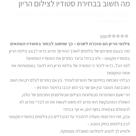
מה חשוב בבחירת סטודיו לצילום הריון
כתיבת תגובה
/
סטודיו לצילום הריון
,
צילום בהריון
,
צילום הריון
,
צילומי הריון
/
מאת
KorentAdmin
)
0
(
0
צילומי הריון הם מזכרת לשנים – כך שחשוב לבחור בסטודיו המתאים
מהי בעצם מטרתם של צילומים לאורך ההיריון? מדוע כדאי לבצע צילומי הריון
בסטודיו מקצועי – ולא בבית? וכיצד בוחרים את הסטודיו המתאים?
לפני הכל, כדאי לזכור כי המטרה של צילומי הריון היא לתעד באומנותיות את
אחת התקופות
הבלתי נשכחות בחייהם של ההורים לעתיד. בין אם בוחרים לצלם רק את האם
כשבבטנה העובר ובין אם שני בני הזוג יככבו בתיעוד המרגש –
הרי שעם השתפרות טכנולוגיות הצילום שבטלפונים החכמים של כולנו,
השאלה המתבקשת היא מדוע לא פשוט לעשות את זה לבד? ומדוע לא
להצטלם עצמאית בחוף הים, או אף בבית?
ובכן, זוהי הזדמנות מעולה להסביר על ההבדלים בין צילומים בסטודיו מקצועי
לבין צילומים בחיק הטבע –
ולסייע לך להגיע להחלטה מושכלת ומנומקת.