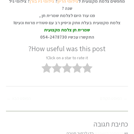
מחפשים צלמת מקצועית ל
צילומי הריון
?
צילומי ניו בורן
?
צילומי גיל
שנה
?
פנו עוד היום לצלמת שמרית חן ,
צלמת מקצועית בעלת וותק וניסיון רב עם סטודיו מרווח ונעים!
שמרית חן צלמת מקצועית
התקשרו עכשיו 054-2478730
How useful was this post?
Click on a star to rate it!
→
הפוסט הקודם
הפוסט הבא
←
כתיבת תגובה
יש
להתחבר למערכת
כדי לכתוב תגובה.