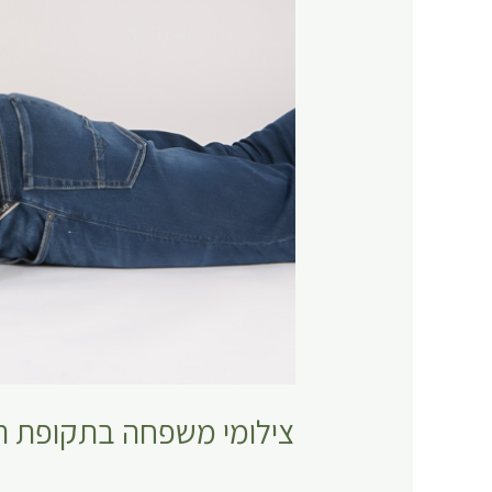
צילומי משפחה בתקופת הק
כללי
,
צילומי משפחה
/
KorentAdmin